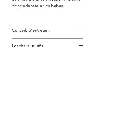
donc adaptés à vos bébés.
Conseils d'entretien
Lavage en machine à 30°
Les tissus utilisés
Lavage avec des couleurs
similaires
Le coton
: 100% coton certifié
Ne pas utiliser de javel
oeko-tex niveau 1 (Articles
Repassage déconseillé
pour les bébés et les petits
Sèche-linge déconseillé
enfants jusqu’à 3 ans
(habillement de bébé, ligne de
lit, matériaux en éponge,
couches, produits hygiéniques
etc.)
Minky
: 100% polyester Okeo-
Tex
Gaze de coton
: Double ou
triple gaze de coton certifiés
okeo-tex niveau 1