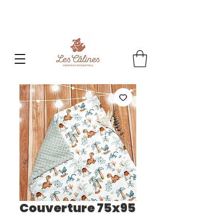
CONGES D'ETE
: Toute commande passée sera
traitée
à partir du 24 aout.
Couverture 75x95