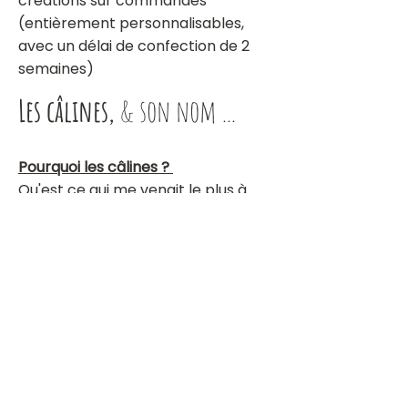
créations sur commandes
(entièrement personnalisables,
avec un délai de confection de 2
semaines)
Les câlines,
& son nom ...
Pourquoi les câlines ?
Qu'est ce qui me venait le plus à
l'esprit en regardant ma princesse
? DES CALINS ! Les câlines serait
alors le monde où les mamans
câlinent leurs bébés sans
modération et où l'amour est roi.
Ma volonté est de vous faire
voyager vous, et vos petits
bambins dans un monde de