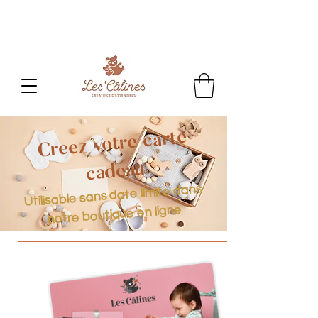
CONGES D'ETE
: Toute commande passée sera
traitée
à partir du 24 aout.
Créez votre carte
cadeau
Utilisable sans date limite dans
notre boutique en ligne