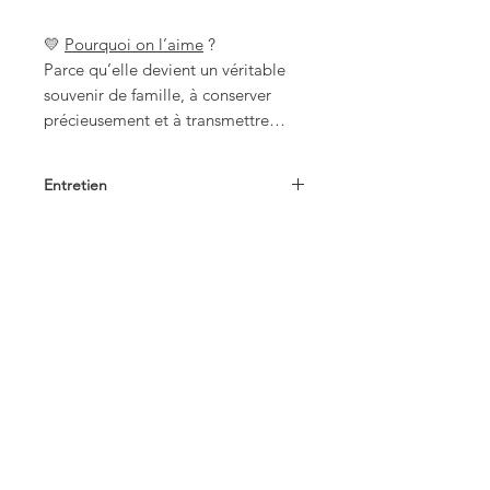
💛
Pourquoi on l’aime
?
Parce qu’elle devient un véritable
souvenir de famille, à conserver
précieusement et à transmettre…
Entretien
Repassage doux
sur l'envers
uniquement (côté intérieur en
coton)
Lavage 30°
essorage très doux
ou
lavage main