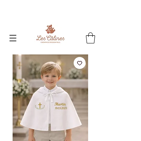
CONGES D'ETE
: Toute commande passée sera
traitée
à partir du 24 aout.