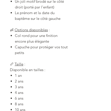
Un joli motif brodé sur le côté
droit (porté par l’enfant)
Le prénom et la date du
baptême sur le côté gauche
👶
Options disponibles
:
Col rond pour une finition
encore plus élégante
Capuche pour protéger vos tout
petits
📏
Taille
:
Disponible en tailles :
1 an
2 ans
3 ans
4 ans
6 ans
8 ans
10 ans