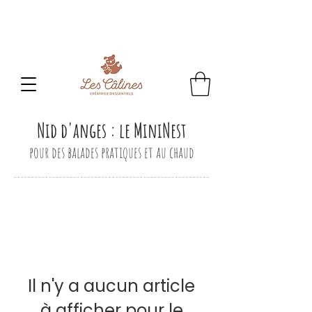
CONGES D'ETE
: Toute commande passée sera
traitée
à partir du 24 aout.
Nid d'anges : le MiniNest
pour des balades pratiques et au chaud
Il n'y a aucun article
à afficher pour le