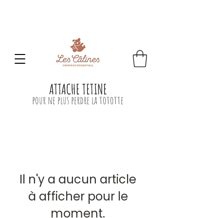
CONGES D'ETE
: Toute commande passée sera
traitée
à partir du 24 aout.
ATTACHE TETINE
pour ne plus perdre la tototte
Il n'y a aucun article
à afficher pour le
moment.