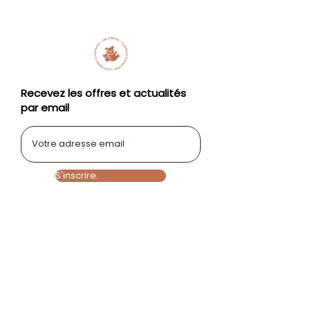
Recevez les offres et actualités
par email
E-mail
S'inscrire.
La marque
Service
Suivez-moi
A propos
client
Facebook
Contact
Contact
Instagram