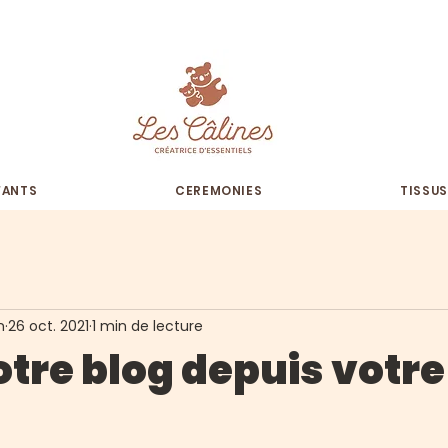
S D'ETE
: Toute commande passée sera traitée
à partir du 24
FANTS
CEREMONIES
TISSUS
n
26 oct. 2021
1 min de lecture
tre blog depuis votre