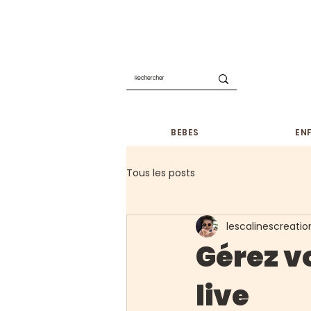
CONGE
BEBES
EN
Tous les posts
lescalinescreatio
Gérez vo
live