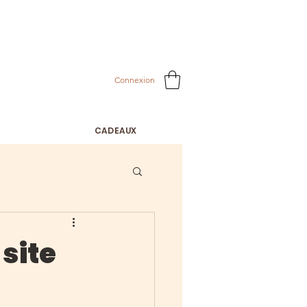
 aout.
Connexion
CADEAUX
 site