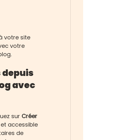
 votre site 
vec votre 
log.
 depuis 
log avec 
uez sur 
Créer 
e et accessible 
aires de 